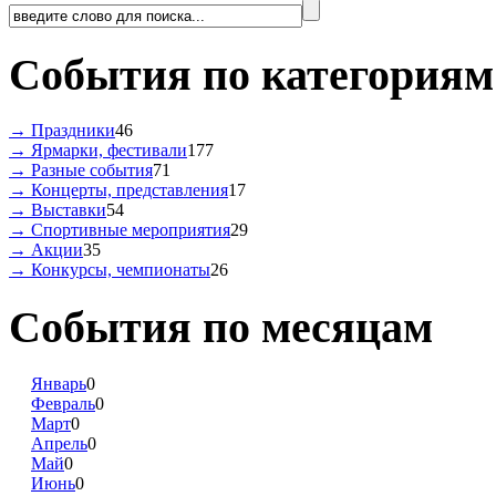
События по категориям
→ Праздники
46
→ Ярмарки, фестивали
177
→ Разные события
71
→ Концерты, представления
17
→ Выставки
54
→ Спортивные мероприятия
29
→ Акции
35
→ Конкурсы, чемпионаты
26
События по месяцам
Январь
0
Февраль
0
Март
0
Апрель
0
Май
0
Июнь
0