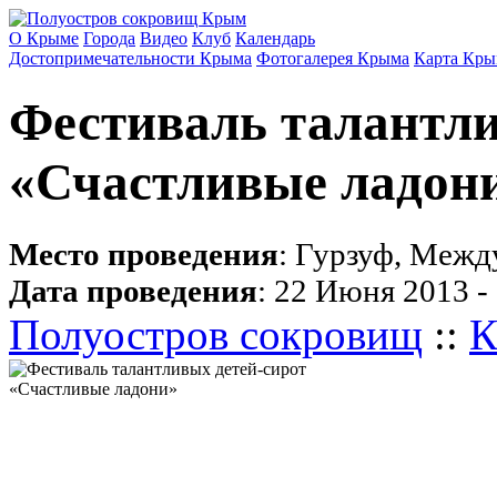
О Крыме
Города
Видео
Клуб
Календарь
Достопримечательности Крыма
Фотогалерея Крыма
Карта Кры
Фестиваль талантли
«Счастливые ладон
Место проведения
: Гурзуф, Межд
Дата проведения
: 22 Июня 2013 -
Полуостров сокровищ
::
К