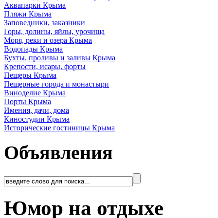
Аквапарки Крыма
Пляжи Крыма
Заповедники, заказники
Горы, долины, яйлы, урочища
Моря, реки и озера Крыма
Водопады Крыма
Бухты, проливы и заливы Крыма
Крепости, исары, форты
Пещеры Крыма
Пещерные города и монастыри
Виноделие Крыма
Порты Крыма
Имения, дачи, дома
Киностудии Крыма
Исторические гостиницы Крыма
Объявления
Юмор на отдыхе