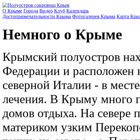
О Крыме
Города
Видео
Клуб
Календарь
Достопримечательности Крыма
Фотогалерея Крыма
Карта Кры
Немного о Крыме
Крымский полуостров нах
Федерации и расположен
северной Италии - в мест
лечения. В Крыму много п
домов отдыха. На севере 
материком узким Перекоп