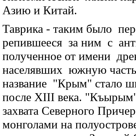
Азию и Китай.
Таврика - таким было пер
репившееся за ним с ант
получен­ное от имени дре
населявших юж­ную част
название "Крым" стало ши
после XIII века. "Къырым"
захвата Северного Приче
монголами на полуостров