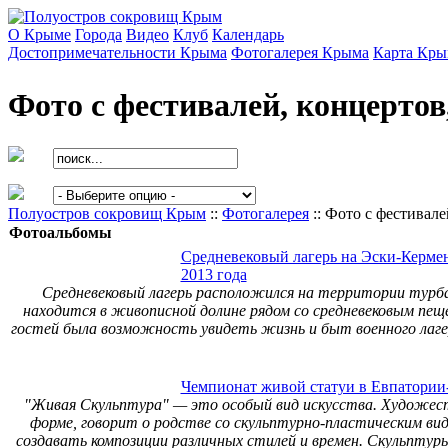
О Крыме
Города
Видео
Клуб
Календарь
Достопримечательности Крыма
Фотогалерея Крыма
Карта Кры
Фото с фестивалей, концерто
Полуостров сокровищ Крым
::
Фотогалерея
:: Фото с фестивал
Фотоальбомы
Средневековый лагерь на Эски-Кермен
2013 года
Средневековый лагерь расположился на территории турба
находится в живописной долине рядом со средневековым пещ
гостей была возможность увидеть жизнь и быт военного лагер
Чемпионат живой статуи в Евпатории
"Живая Скульптура" — это особый вид искусства. Художес
форме, говорит о родстве со скульптурно-пластическим ви
создавать композиции различных стилей и времен. Скульптур