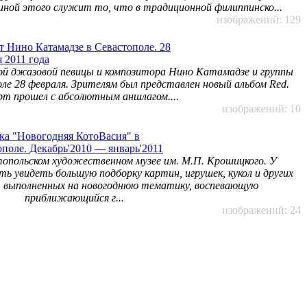
иной этого служит то, что в традиционной филиппинско...
изображений: 129
т Нино Катамадзе в Севастополе. 28
 2011 года
кой джазовой певицы и композитора Нино Катамадзе и группы
оле 28 февраля. Зрителям был представлен новый альбом Red.
рт прошел с абсолютным аншлагом....
изображений: 10
ка "Новогодняя КотоВасия" в
ополе. Декабрь'2010 — январь'2011
опольском художественном музее им. М.П. Крошицкого. У
 увидеть большую подборку картин, игрушек, кукол и других
, выполненных на новогоднюю тематику, воспевающую
приближающийся г...
изображений: 24