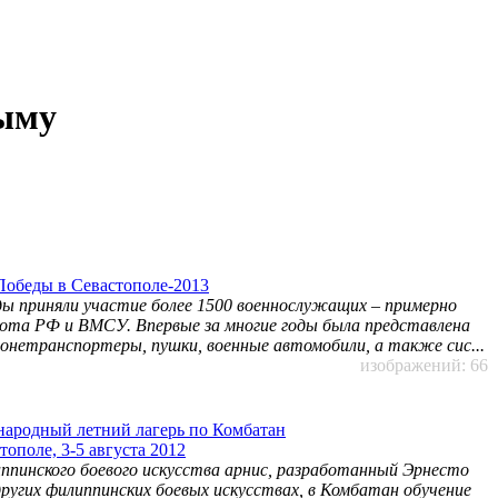
рыму
Победы в Севастополе-2013
ды приняли участие более 1500 военнослужащих – примерно
лота РФ и ВМСУ. Впервые за многие годы была представлена
ронетранспортеры, пушки, военные автомобили, а также сис...
изображений: 66
ародный летний лагерь по Комбатан
тополе, 3-5 августа 2012
ппинского боевого искусства арнис, разработанный Эрнесто
других филиппинских боевых искусствах, в Комбатан обучение