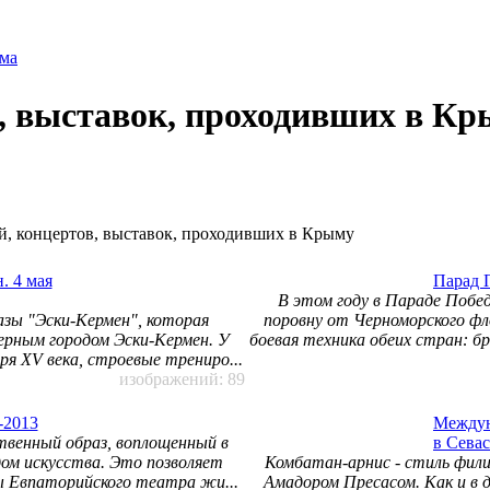
ма
в, выставок, проходивших в К
ей, концертов, выставок, проходивших в Крыму
. 4 мая
Парад 
В этом году в Параде Побе
зы "Эски-Кермен", которая
поровну от Черноморского ф
ерным городом Эски-Кермен. У
боевая техника обеих стран: б
я XV века, строевые трениро...
изображений: 89
-2013
Междун
твенный образ, воплощенный в
в Севас
дом искусства. Это позволяет
Комбатан-арнис - стиль фили
ы Евпаторийского театра жи...
Амадором Пресасом. Как и в 