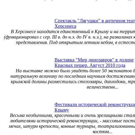
Спектакль "Лягушки" в античном теат
Херсонеса
В Херсонесе находится единственный в Крыму и на терр
(функционировал с сер. III в. до н.э. до IV в. н.э.), на развалин
представления. Под открытым летним небом, в естестве
Выставка "Мир динозавров" в долине
Красных пещер. Август 2010 года
На выставке можно было увидеть более 50 экспонатов д
натуральную величину по последним научным достижения
крымской долины разместились стегозавры, диплодоки, тр
величественн...
Фестивали исторической реконструкц
Крыму
Весьма необычными, красочными и очень зрелищными стал
любителями исторической реконструкции, - массовые пост
мечах, штурм крепости, конные турниры, театрализованн
костюм...