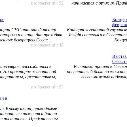
изображений: 92
начинается с оружия. Прич
ре
Концер
февраля
итории СНГ античный театр
Концерт легендарной грузинс
ах которого и в наши дни проходят
Insight состоялся в Севастоп
нных декорациях Севас...
Конце
изображений: 48
Выстав
Севаст
инозавров, воссозданных в
Выставка прошла в Севаст
м. На просторах живописной
посетителей была возможность
ицератопсы, археоптериксы,
всевозможных поделок
изображений: 23
ии в
и в Крыму акции, проводимые
ановочные сражения и бои на
ые постановки. Представлены