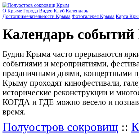
О Крыме
Города
Видео
Клуб
Календарь
Достопримечательности Крыма
Фотогалерея Крыма
Карта Кры
Календарь событий
Будни Крыма часто прерываются ярк
событиями и мероприятиями, фестива
праздничными днями, концертными п
Крыму проходят кинофестивали, гале
исторические реконструкции и многое
КОГДА и ГДЕ можно весело и познав
время.
Полуостров сокровищ
::
К