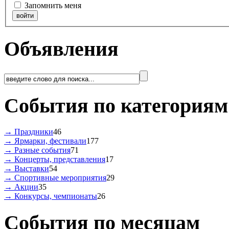
Запомнить меня
Объявления
События по категориям
→ Праздники
46
→ Ярмарки, фестивали
177
→ Разные события
71
→ Концерты, представления
17
→ Выставки
54
→ Спортивные мероприятия
29
→ Акции
35
→ Конкурсы, чемпионаты
26
События по месяцам