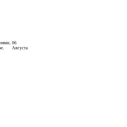
нями,
06
е.
Августа