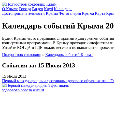
О Крыме
Города
Видео
Клуб
Календарь
Достопримечательности Крыма
Фотогалерея Крыма
Карта Кры
Календарь событий Крыма 20
Будни Крыма часто прерываются яркими культурными события
концертными программами. В Крыму проходят кинофестивали, г
Узнайте КОГДА и ГДЕ можно весело и познавательно провести
Полуостров сокровищ
::
Календарь событий Крыма
События за:
15 Июля 2013
15 Июля 2013
Первый международный фестиваль здорового образа жизни "Fre