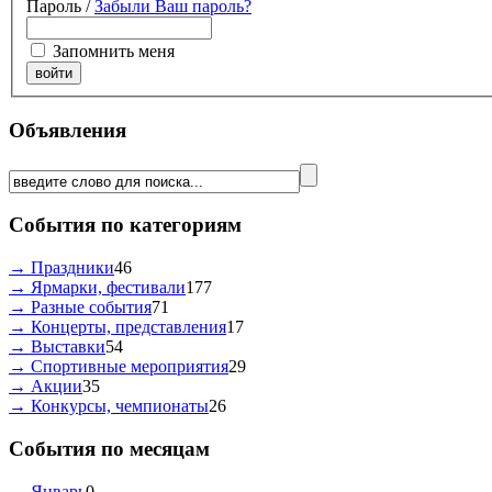
Пароль /
Забыли Ваш пароль?
Запомнить меня
Объявления
События по категориям
→ Праздники
46
→ Ярмарки, фестивали
177
→ Разные события
71
→ Концерты, представления
17
→ Выставки
54
→ Спортивные мероприятия
29
→ Акции
35
→ Конкурсы, чемпионаты
26
События по месяцам
Январь
0