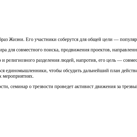
з Жизни. Его участники соберутся для общей цели — популяри
ира для совместного поиска, продвижения проектов, направленн
 религиозного разделения людей, напротив, его цель — совместн
ться единомышленники, чтобы обсудить дальнейший план действий
х мероприятиях.
сти, семинар о трезвости проведет активист движения за трез