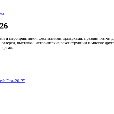
ма
26
ми и мероприятиями, фестивалями, ярмарками, праздничными д
алереи, выставки, исторические реконструкции и многое друго
 время.
sh Fest–2013"