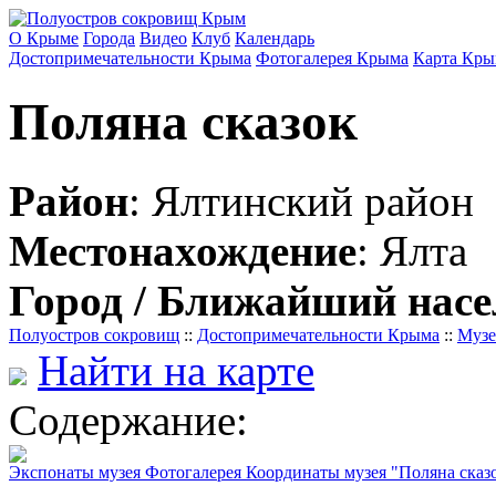
О Крыме
Города
Видео
Клуб
Календарь
Достопримечательности Крыма
Фотогалерея Крыма
Карта Кры
Поляна сказок
Район
: Ялтинский район
Местонахождение
: Ялта
Город / Ближайший нас
Полуостров сокровищ
::
Достопримечательности Крыма
::
Музе
Найти на карте
Содержание:
Экспонаты музея
Фотогалерея
Координаты музея "Поляна сказ