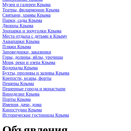
Музеи и галереи Крыма
Театры, филармонии Крыма
Святыни, храмы Крыма
Парки, сады Крыма
Дворцы Крыма
Зоопарки и зооуголки Крыма
Места отдыха с детьми в Крыму
Аквапарки Крыма
Пляжи Крыма
Заповедники, заказники
Горы, долины, яйлы, урочища
Моря, реки и озера Крыма
Водопады Крыма
Бухты, проливы и заливы Крыма
Крепости, исары, форты
Пещеры Крыма
Пещерные города и монастыри
Виноделие Крыма
Порты Крыма
Имения, дачи, дома
Киностудии Крыма
Исторические гостиницы Крыма
Объявления