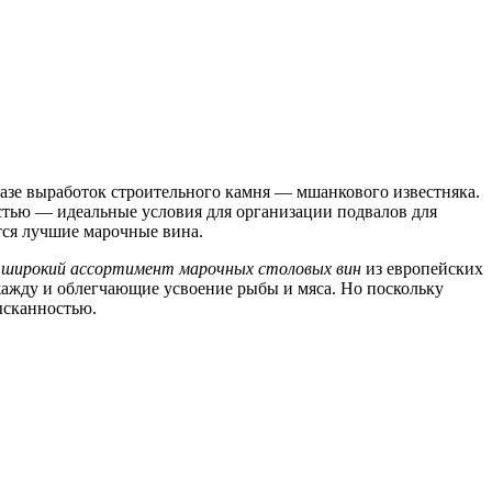
азе выработок строительного камня — мшанкового известняка.
остью — идеальные условия для организации подвалов для
тся лучшие марочные вина.
я
широкий ассортимент марочных столовых вин
из европейских
жажду и облегчающие усвоение рыбы и мяса. Но поскольку
ысканностью.