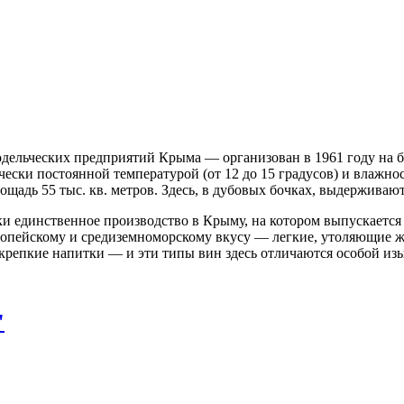
ельческих предприятий Крыма — организован в 1961 году на б
чески постоянной температурой (от 12 до 15 градусов) и влажн
ощадь 55 тыс. кв. метров. Здесь, в дубовых бочках, выдерживаю
и единственное производство в Крыму, на котором выпускаетс
вропейскому и средиземноморскому вкусу — легкие, утоляющие 
 крепкие напитки — и эти типы вин здесь отличаются особой из
"