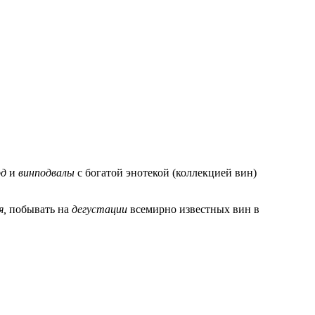
од
и
винподвалы
с богатой энотекой (коллекцией вин)
я,
побывать на
дегустации
всемирно известных вин в