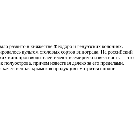
ло развито в княжестве Феодоро и генуэзских колониях.
ировалось культом столовых сортов винограда. На российский
мских винопроизводителей имеют всемирную известность — это
 полуострова, причем известная далеко за его пределами.
 качественная крымская продукция смотрится вполне