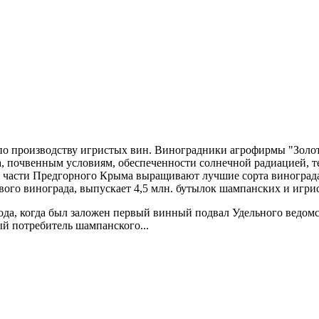
по производству игристых вин. Виноградники агрофирмы "Золот
а, почвенным условиям, обеспеченности солнечной радиацией, 
 части Предгорного Крыма выращивают лучшие сорта винограда
ового винограда, выпускает 4,5 млн. бутылок шампанских и игри
ода, когда был заложен первый винный подвал Удельного ведом
й потребитель шампанского...