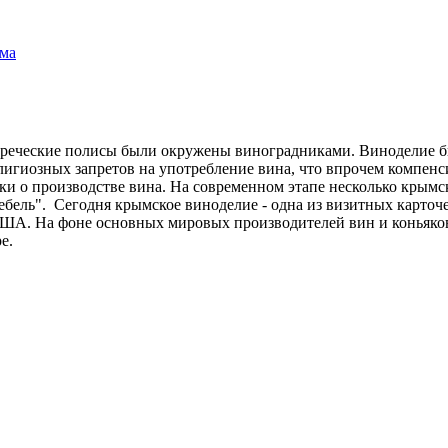
ма
греческие полисы были окружены виноградниками. Виноделие бы
лигиозных запретов на употребление вина, что впрочем компенс
уки о производстве вина. На современном этапе несколько кры
ебель". Сегодня крымское виноделие - одна из визитных карточек
США. На фоне основных мировых производителей вин и коньяков
е.