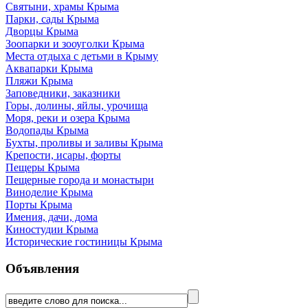
Святыни, храмы Крыма
Парки, сады Крыма
Дворцы Крыма
Зоопарки и зооуголки Крыма
Места отдыха с детьми в Крыму
Аквапарки Крыма
Пляжи Крыма
Заповедники, заказники
Горы, долины, яйлы, урочища
Моря, реки и озера Крыма
Водопады Крыма
Бухты, проливы и заливы Крыма
Крепости, исары, форты
Пещеры Крыма
Пещерные города и монастыри
Виноделие Крыма
Порты Крыма
Имения, дачи, дома
Киностудии Крыма
Исторические гостиницы Крыма
Объявления