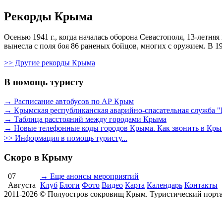
Рекорды Крыма
Осенью 1941 г., когда началась оборона Севастополя, 13-летня
вынесла с поля боя 86 раненых бойцов, многих с оружием. В 19
>> Другие рекорды Крыма
В помощь туристу
→ Расписание автобусов по АР Крым
→ Крымская республиканская аварийно-спасательная служб
→ Таблица расстояний между городами Крыма
→ Новые телефонные коды городов Крыма. Как звонить в Кр
>> Информация в помощь туристу...
Скоро в Крыму
07
→ Еще анонсы мероприятий
Августа
Клуб
Блоги
Фото
Видео
Карта
Календарь
Контакты
2011-2026 © Полуостров сокровищ Крым. Туристический порта