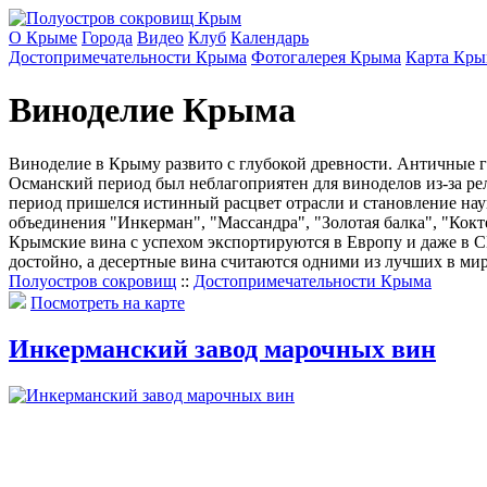
О Крыме
Города
Видео
Клуб
Календарь
Достопримечательности Крыма
Фотогалерея Крыма
Карта Кры
Виноделие Крыма
Виноделие в Крыму развито с глубокой древности. Античные 
Османский период был неблагоприятен для виноделов из-за ре
период пришелся истинный расцвет отрасли и становление на
объединения "Инкерман", "Массандра", "Золотая балка", "Кокт
Крымские вина с успехом экспортируются в Европу и даже в 
достойно, а десертные вина считаются одними из лучших в мир
Полуостров сокровищ
::
Достопримечательности Крыма
Посмотреть на карте
Инкерманский завод марочных вин